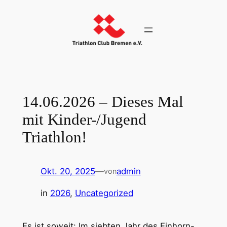
Zum
Inhalt
springen
14.06.2026 – Dieses Mal
mit Kinder-/Jugend
Triathlon!
Okt. 20, 2025
—
admin
von
in
2026
, 
Uncategorized
Es ist soweit: Im siebten Jahr des Einhorn-